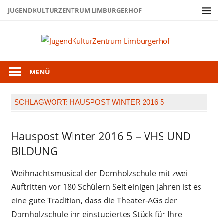
Zum
JUGENDKULTURZENTRUM LIMBURGERHOF
Inhalt
springen
Juge
Limb
MENÜ
SCHLAGWORT:
HAUSPOST WINTER 2016 5
Hauspost Winter 2016 5 – VHS UND
Hauspost
Winter
BILDUNG
2016
Weihnachtsmusical der Domholzschule mit zwei
Auftritten vor 180 Schülern Seit einigen Jahren ist es
eine gute Tradition, dass die Theater-AGs der
Domholzschule ihr einstudiertes Stück für Ihre