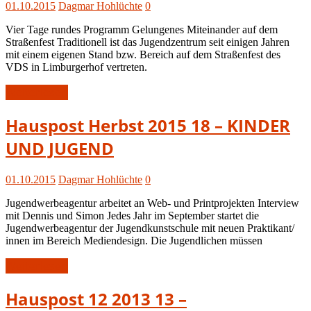
01.10.2015
Dagmar Hohlüchte
0
Vier Tage rundes Programm Gelungenes Miteinander auf dem
Straßenfest Traditionell ist das Jugendzentrum seit einigen Jahren
mit einem eigenen Stand bzw. Bereich auf dem Straßenfest des
VDS in Limburgerhof vertreten.
Weiterlesen
Hauspost
Hauspost Herbst 2015 18 – KINDER
Herbst
UND JUGEND
2015
01.10.2015
Dagmar Hohlüchte
0
Jugendwerbeagentur arbeitet an Web- und Printprojekten Interview
mit Dennis und Simon Jedes Jahr im September startet die
Jugendwerbeagentur der Jugendkunstschule mit neuen Praktikant/
innen im Bereich Mediendesign. Die Jugendlichen müssen
Weiterlesen
Hauspost
Hauspost 12 2013 13 –
12-