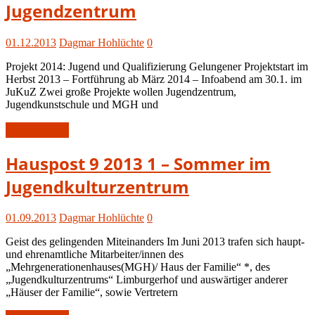
Jugendzentrum
2013
01.12.2013
Dagmar Hohlüchte
0
Projekt 2014: Jugend und Qualifizierung Gelungener Projektstart im
Herbst 2013 – Fortführung ab März 2014 – Infoabend am 30.1. im
JuKuZ Zwei große Projekte wollen Jugendzentrum,
Jugendkunstschule und MGH und
Weiterlesen
Hauspost
Hauspost 9 2013 1 – Sommer im
9-
Jugendkulturzentrum
2013
01.09.2013
Dagmar Hohlüchte
0
Geist des gelingenden Miteinanders Im Juni 2013 trafen sich haupt-
und ehrenamtliche Mitarbeiter/innen des
„Mehrgenerationenhauses(MGH)/ Haus der Familie“ *, des
„Jugendkulturzentrums“ Limburgerhof und auswärtiger anderer
„Häuser der Familie“, sowie Vertretern