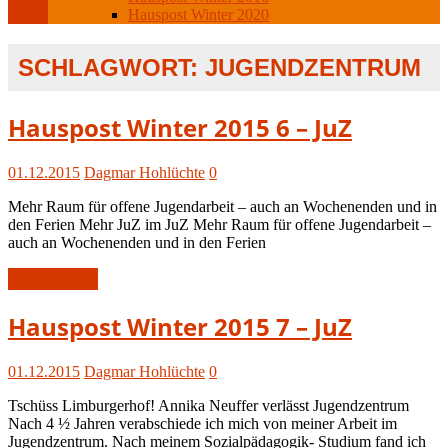
Hauspost Winter 2020
SCHLAGWORT:
JUGENDZENTRUM
Hauspost
Hauspost Winter 2015 6 – JuZ
Winter
2015
01.12.2015
Dagmar Hohlüchte
0
Mehr Raum für offene Jugendarbeit – auch an Wochenenden und in
den Ferien Mehr JuZ im JuZ Mehr Raum für offene Jugendarbeit –
auch an Wochenenden und in den Ferien
Weiterlesen
Hauspost
Hauspost Winter 2015 7 – JuZ
Winter
2015
01.12.2015
Dagmar Hohlüchte
0
Tschüss Limburgerhof! Annika Neuffer verlässt Jugendzentrum
Nach 4 ½ Jahren verabschiede ich mich von meiner Arbeit im
Jugendzentrum. Nach meinem Sozialpädagogik- Studium fand ich