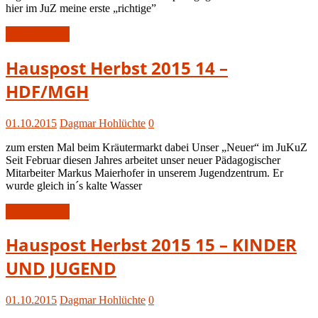
hier im JuZ meine erste „richtige”
Weiterlesen
Hauspost
Hauspost Herbst 2015 14 –
Herbst
HDF/MGH
2015
01.10.2015
Dagmar Hohlüchte
0
zum ersten Mal beim Kräutermarkt dabei Unser „Neuer“ im JuKuZ
Seit Februar diesen Jahres arbeitet unser neuer Pädagogischer
Mitarbeiter Markus Maierhofer in unserem Jugendzentrum. Er
wurde gleich in´s kalte Wasser
Weiterlesen
Hauspost
Hauspost Herbst 2015 15 – KINDER
Herbst
UND JUGEND
2015
01.10.2015
Dagmar Hohlüchte
0