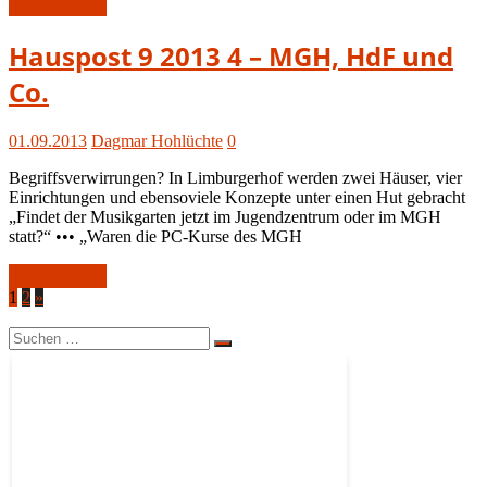
Weiterlesen
Hauspost
Hauspost 9 2013 4 – MGH, HdF und
9-
Co.
2013
01.09.2013
Dagmar Hohlüchte
0
Begriffsverwirrungen? In Limburgerhof werden zwei Häuser, vier
Einrichtungen und ebensoviele Konzepte unter einen Hut gebracht
„Findet der Musikgarten jetzt im Jugendzentrum oder im MGH
statt?“ ••• „Waren die PC-Kurse des MGH
Weiterlesen
Seitennummerierung
Nächste
1
2
»
Beiträge
der
Suchen
Suchen
Beiträge
nach: