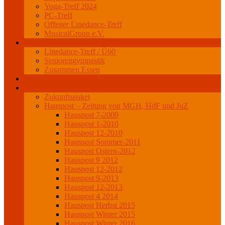
Yoga-Treff 2024
PC-Treff
Offener Linedance-Treff
MusicalGroup e.V.
Senioren
Linedance-Treff / Ü60
Seniorengymnastik
Zusammen Essen
Veranstaltungen
Projekte
Zukunftspaket
Hauspost – Zeitung von MGH, HdF und JuZ
Hauspost 7-2009
Hauspost 1-2010
Hauspost 12-2010
Hauspost Sommer-2011
Hauspost Ostern-2012
Hauspost 9 2012
Hauspost 12-2012
Hauspost 9-2013
Hauspost 12-2013
Hauspost 4 2014
Hauspost Herbst 2015
Hauspost Winter 2015
Hauspost Winter 2016