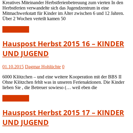
Kreatives Miteinander Herbstferienbetreuung zum vierten In den
Herbstferien verwandelte sich das Jugendzentrum in eine
Mitmachwerkstatt für Kinder im Alter zwischen 6 und 12 Jahren.
Über 2 Wochen verteilt kamen 50
Weiterlesen
Hauspost
Hauspost Herbst 2015 16 – KINDER
Herbst
UND JUGEND
2015
01.10.2015
Dagmar Hohlüchte
0
6000 Klötzchen – und eine weitere Kooperation mit der BBS II
Ohne Klötzchen fehlt was in unseren Ferienaktionen. Die Kinder
lieben Sie , die Betreuer sowieso (… weil eben die
Weiterlesen
Hauspost
Hauspost Herbst 2015 17 – KINDER
Herbst
UND JUGEND
2015