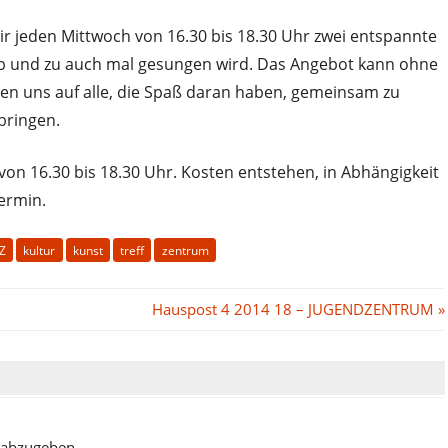
r jeden Mittwoch von 16.30 bis 18.30 Uhr zwei entspannte
ab und zu auch mal gesungen wird. Das Angebot kann ohne
 uns auf alle, die Spaß daran haben, gemeinsam zu
bringen.
on 16.30 bis 18.30 Uhr. Kosten entstehen, in Abhängigkeit
Termin.
uZ
kultur
kunst
treff
zentrum
Nächster
Hauspost 4 2014 18 – JUGENDZENTRUM
Beitrag:
 abzugeben.