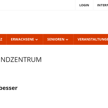
LOGIN
INTER
endKulturZentrum
burgerhof
UZ
ERWACHSENE
SENIOREN
VERANSTALTUNG
UGENDZENTRUM
besser