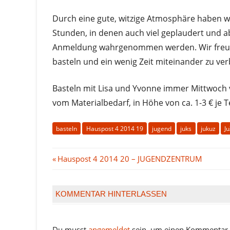
Durch eine gute, witzige Atmosphäre haben wi
Stunden, in denen auch viel geplaudert und 
Anmeldung wahrgenommen werden. Wir freuen
basteln und ein wenig Zeit miteinander zu ver
Basteln mit Lisa und Yvonne immer Mittwoch v
vom Materialbedarf, in Höhe von ca. 1-3 € je 
basteln
Hauspost 4 2014 19
jugend
juks
jukuz
J
Beitragsnavigation
Vorheriger
Hauspost 4 2014 20 – JUGENDZENTRUM
Beitrag:
KOMMENTAR HINTERLASSEN
Du musst
angemeldet
sein, um einen Kommentar