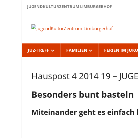
Zum
JUGENDKULTURZENTRUM LIMBURGERHOF
Inhalt
springen
Jug
Lim
JUZ-TREFF
FAMILIEN
FERIEN IM JUK
Hauspost 4 2014 19 – J
Hauspost
4 2014
Besonders bunt basteln
Miteinander geht es einfach 