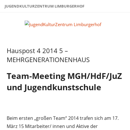
Zum
JUGENDKULTURZENTRUM LIMBURGERHOF
Inhalt
springen
Juge
Limb
Hauspost 4 2014 5 –
Hauspost
4 2014
MEHRGENERATIONENHAUS
Team-Meeting MGH/HdF/JuZ
und Jugendkunstschule
Beim ersten „großen Team“ 2014 trafen sich am 17.
März 15 Mitarbeiter/ innen und Aktive der