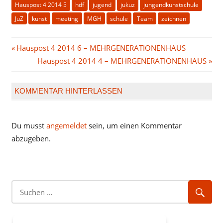
Hauspost 4 2014 5
hdf
jugend
jukuz
jungendkunstschule
JuZ
kunst
meeting
MGH
schule
Team
zeichnen
Beitragsnavigation
Vorheriger
Hauspost 4 2014 6 – MEHRGENERATIONENHAUS
Beitrag:
Nächster
Hauspost 4 2014 4 – MEHRGENERATIONENHAUS
Beitrag:
KOMMENTAR HINTERLASSEN
Du musst
angemeldet
sein, um einen Kommentar
abzugeben.