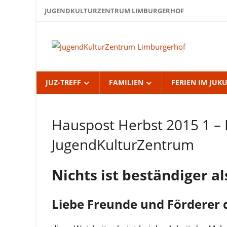
Zum
JUGENDKULTURZENTRUM LIMBURGERHOF
Inhalt
springen
Jug
Lim
JUZ-TREFF
FAMILIEN
FERIEN IM JUK
Hauspost Herbst 2015 1 – 
Hauspost
Herbst
JugendKulturZentrum
2015
Nichts ist beständiger a
Liebe Freunde und Förderer