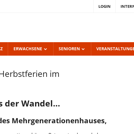
LOGIN
INTER
endKulturZentrum
burgerhof
UZ
ERWACHSENE
SENIOREN
VERANSTALTUNG
Herbstferien im
ls der Wandel…
 des Mehrgenerationenhauses,