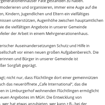
ehrgenerationenhäuser Pate gestanden zu haben.
oderieren und organisieren, immer eine Auge auf die
 Kindern, Jugendlichen und Eltern ein vielfältiges
nissen unterstützen, Augenhöhe zwischen hauptamtlichen
e die vielfältigen Angebote in unserer Gemeinde
pfeiler der Arbeit in einem Mehrgenerationenhaus.
gerischer Auseinandersetzungen Schutz und Hilfe in
sellschaft vor einen neuen großen Aufgabenbereich. Die
rinnen und Bürger in unserer Gemeinde ist
er Sorgfalt geprägt.
gt; nicht nur, dass Flüchtlinge dort einer gemeinnützen
h das neueröffnete „Cafe International“, das die
en in Limburgerhof wohnenden Flüchtlingen ermöglicht
es neuen Angebotes im MGH. Die Entwicklung von
wer hat etwas anzubieten, wer kann z.B.- bei der