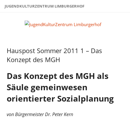
Zum
JUGENDKULTURZENTRUM LIMBURGERHOF
Inhalt
springen
Juge
Limb
Hauspost Sommer 2011 1 – Das
Hauspost
Sommer-
Konzept des MGH
2011
Das Konzept des MGH als
Säule gemeinwesen
orientierter Sozialplanung
von Bürgermeister Dr. Peter Kern