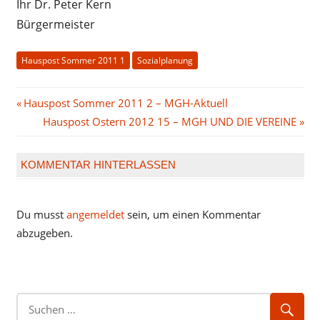
Ihr Dr. Peter Kern
Bürgermeister
Hauspost Sommer 2011 1
Sozialplanung
Beitragsnavigation
Vorheriger
Hauspost Sommer 2011 2 – MGH-Aktuell
Beitrag:
Nächster
Hauspost Ostern 2012 15 – MGH UND DIE VEREINE
Beitrag:
KOMMENTAR HINTERLASSEN
Du musst
angemeldet
sein, um einen Kommentar
abzugeben.