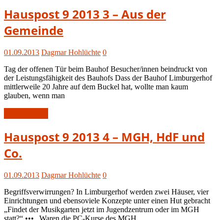
Hauspost
Hauspost 9 2013 3 – Aus der
9-
Gemeinde
2013
01.09.2013
Dagmar Hohlüchte
0
Tag der offenen Tür beim Bauhof Besucher/innen beindruckt von
der Leistungsfähigkeit des Bauhofs Dass der Bauhof Limburgerhof
mittlerweile 20 Jahre auf dem Buckel hat, wollte man kaum
glauben, wenn man
Weiterlesen
Hauspost
Hauspost 9 2013 4 – MGH, HdF und
9-
Co.
2013
01.09.2013
Dagmar Hohlüchte
0
Begriffsverwirrungen? In Limburgerhof werden zwei Häuser, vier
Einrichtungen und ebensoviele Konzepte unter einen Hut gebracht
„Findet der Musikgarten jetzt im Jugendzentrum oder im MGH
statt?“ ••• „Waren die PC-Kurse des MGH