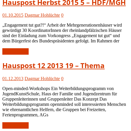
Hauspost Herbst 2015 5 – HDF/MGH
Herbst
2015
01.10.2015
Dagmar Hohlüchte
0
„Engagement tut gut?!“ Arbeit der Mehrgenerationenhäuser wird
gewürdigt 30 KoordinatorInnen der rheinlandpfälzischen Häuser
sind der Einladung zum Vorkongress „Engagement tut gut“ und
dem Bürgerfest des Bundespräsidenten gefolgt. Im Rahmen der
Weiterlesen
Hauspost
Hauspost 12 2013 19 – Thema
12-
2013
01.12.2013
Dagmar Hohlüchte
0
Open-minded-Workshops Ein Weiterbildungsprogramm von
JugendKunstSchule, Haus der Familie und Jugendzentrum für
Gruppenleiterinnen und Gruppenleiter Das Konzept Das
Weiterbildungsprogramm openminded soll interessierten Menschen
wie ehrenamtlichen Helfern, die Gruppen bei Freizeiten,
Ferienprogrammen, AGs
Weiterlesen