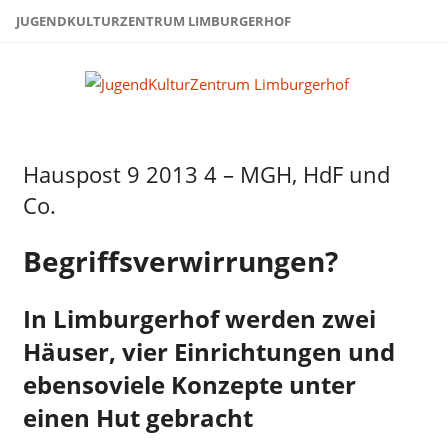
Zum
JUGENDKULTURZENTRUM LIMBURGERHOF
Inhalt
springen
Juge
Limb
Hauspost 9 2013 4 – MGH, HdF und
Hauspost
9-2013
Co.
Begriffsverwirrungen?
In Limburgerhof werden zwei
Häuser, vier Einrichtungen und
ebensoviele Konzepte unter
einen Hut gebracht