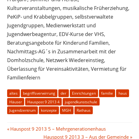
Kulturveranstaltungen, musikalische Früherziehung,
PeKiP- und Krabbelgruppen, selbstverwaltete
Jugendgruppen, Medienwerkstatt und
Jugendwerbeagentur, EDV-Kurse der VHS,
Beratungsangebote für Kinderund Familien,
Nachmittags-AG´s in Zusammenarbeit mit der
Domholzschule, Netzwerk Wiedereinstieg,
Überlassung für Vereinsaktivitäten, Vermietung für
Familienfeiern
altes
begriffsverwirrung
der
Einrichtungen
familie
haus
Häuser
Hauspost 9 2013 4
jugendkunstschule
Jugendzentrum
konzepte
MGH
Rathaus
Beitragsnavigation
Vorheriger
Hauspost 9 2013 5 – Mehrgenerationenhaus
Beitrag:
Nächster
Hauspost 9 2013 3 – Aus der Gemeinde