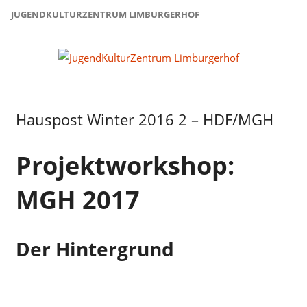
Zum
JUGENDKULTURZENTRUM LIMBURGERHOF
Inhalt
springen
Juge
Limb
Hauspost Winter 2016 2 – HDF/MGH
Hauspost
Winter
2016
Projektworkshop:
MGH 2017
Der Hintergrund