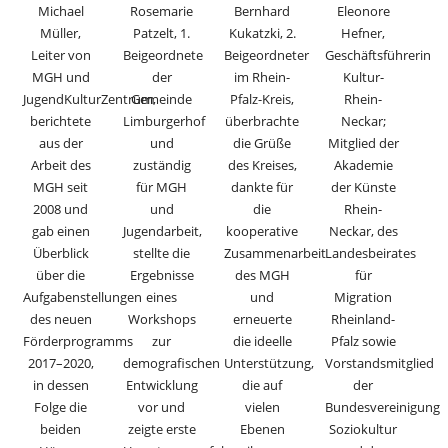
Michael
Rosemarie
Bernhard
Eleonore
Müller,
Patzelt, 1.
Kukatzki, 2.
Hefner,
Leiter von
Beigeordnete
Beigeordneter
Geschäftsführerin
MGH und
der
im Rhein-
Kultur-
JugendKulturZentrum,
Gemeinde
Pfalz-Kreis,
Rhein-
berichtete
Limburgerhof
überbrachte
Neckar;
aus der
und
die Grüße
Mitglied der
Arbeit des
zuständig
des Kreises,
Akademie
MGH seit
für MGH
dankte für
der Künste
2008 und
und
die
Rhein-
gab einen
Jugendarbeit,
kooperative
Neckar, des
Überblick
stellte die
Zusammenarbeit
Landesbeirates
über die
Ergebnisse
des MGH
für
Aufgabenstellungen
eines
und
Migration
des neuen
Workshops
erneuerte
Rheinland-
Förderprogramms
zur
die ideelle
Pfalz sowie
2017–2020,
demografischen
Unterstützung,
Vorstandsmitglied
in dessen
Entwicklung
die auf
der
Folge die
vor und
vielen
Bundesvereinigung
beiden
zeigte erste
Ebenen
Soziokultur