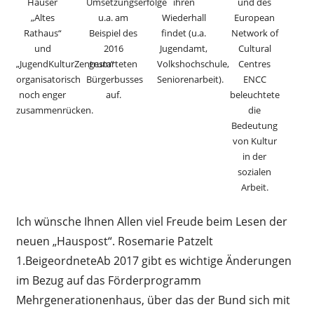
Häuser
Umsetzungserfolge
ihren
und des
„Altes
u.a. am
Wiederhall
European
Rathaus“
Beispiel des
findet (u.a.
Network of
und
2016
Jugendamt,
Cultural
„JugendKulturZentrum“
gestarteten
Volkshochschule,
Centres
organisatorisch
Bürgerbusses
Seniorenarbeit).
ENCC
noch enger
auf.
beleuchtete
zusammenrücken.
die
Bedeutung
von Kultur
in der
sozialen
Arbeit.
Ich wünsche Ihnen Allen viel Freude beim Lesen der
neuen „Hauspost“. Rosemarie Patzelt
1.BeigeordneteAb 2017 gibt es wichtige Änderungen
im Bezug auf das Förderprogramm
Mehrgenerationenhaus, über das der Bund sich mit